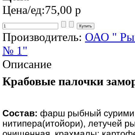
Цена/ед:
75,00 р
Производитель:
ОАО " Ры
№ 1"
Описание
Крабовые палочки зам
Состав:
фарш рыбный сурими 
нитипера(итойори), летучей р
очищенная, крахмалы: картоф