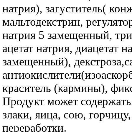
натрия), загуститель( кон
мальтодекстрин, регулят
натрия 5 замещенный, тр
ацетат натрия, диацетат н
замещенный), декстроза,с
антиокислители(изоаскорб
краситель (кармины), фикс
Продукт может содержать 
злаки, яица, сою, горчицу
переработки.